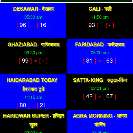
DESAWAR
देसावर
GALI
गली
-
-
05:30 am
11:50 pm
[
96
] = [
16
]
[
93
] = [
-
]
GHAZIABAD
गाजियाबाद
FARIDABAD
फरीदाबाद
-
-
09:30 pm
06:00 pm
[
99
] = [
-
]
[
81
] = [
63
]
HAIDARABAD TODAY
SATTA-KING
सट्टा-किंग
-
-
02:01 pm
हैदराबाद टुडे
[
42
] = [
67
]
11:15 am
[
80
] = [
21
]
HARIDWAR SUPER
हरिद्वार
AGRA MORNING
आगरा
-
-
सुपर
मोर्निंग
03:00 pm
10:15 am