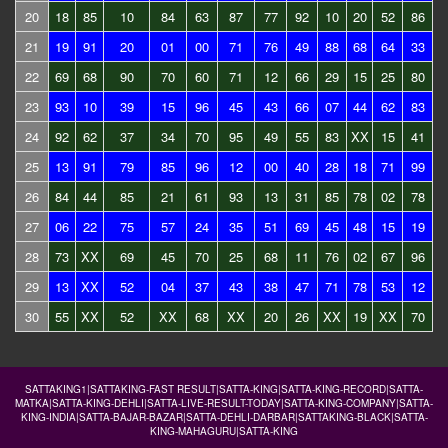
20
18
85
10
84
63
87
77
92
10
20
52
86
21
19
91
20
01
00
71
76
49
88
68
64
33
22
69
68
90
70
60
71
12
66
29
15
25
80
23
93
10
39
15
96
45
43
66
07
44
62
83
24
92
62
37
34
70
95
49
55
83
XX
15
41
25
13
91
79
85
96
12
00
40
28
18
71
99
26
84
44
85
21
61
93
13
31
85
78
02
78
27
06
22
75
57
24
35
51
69
45
48
15
19
28
73
XX
69
45
70
25
68
11
76
02
67
96
29
13
XX
52
04
37
43
38
47
71
78
53
12
30
55
XX
52
XX
68
XX
20
26
XX
19
XX
70
SATTAKING1|SATTAKING-FAST RESULT|SATTA-KING|SATTA-KING-RECORD|SATTA-
MATKA|SATTA-KING-DEHLI|SATTA-LIVE-RESULT-TODAY|SATTA-KING-COMPANY|SATTA-
KING-INDIA|SATTA-BAJAR-BAZAR|SATTA-DEHLI-DARBAR|SATTAKING-BLACK|SATTA-
KING-MAHAGURU|SATTA-KING