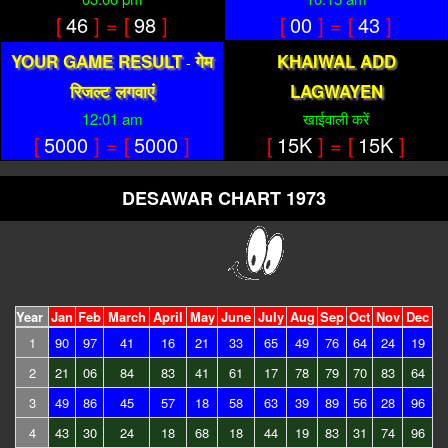
[
46
] = [
98
]
[
00
] = [
43
]
YOUR GAME RESULT
गेम
KHAIWAL ADD
-
रिजल्ट लगवाएं
LAGWAYEN
12:01 am
खाईवाली करें
[
5000
] = [
5000
]
[
15K
] = [
15K
]
DESAWAR CHART 1973
Year
Jan
Feb
March
April
May
June
July
Aug
Sep
Oct
Nov
Dec
1
90
97
41
16
21
33
65
49
76
64
24
19
2
21
06
84
83
41
61
17
78
79
70
83
64
3
49
86
45
57
18
58
63
39
89
56
28
96
4
43
30
24
18
68
18
44
19
83
31
74
96