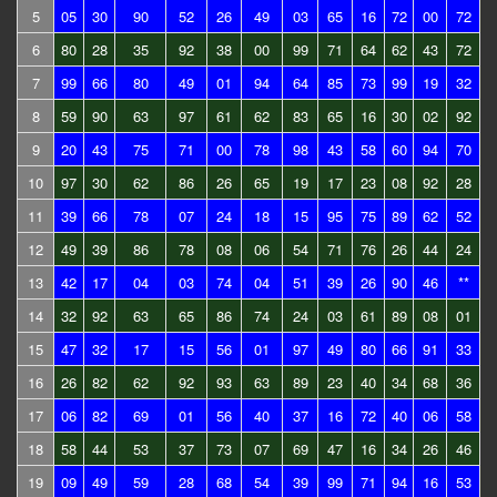
5
05
30
90
52
26
49
03
65
16
72
00
72
6
80
28
35
92
38
00
99
71
64
62
43
72
7
99
66
80
49
01
94
64
85
73
99
19
32
8
59
90
63
97
61
62
83
65
16
30
02
92
9
20
43
75
71
00
78
98
43
58
60
94
70
10
97
30
62
86
26
65
19
17
23
08
92
28
11
39
66
78
07
24
18
15
95
75
89
62
52
12
49
39
86
78
08
06
54
71
76
26
44
24
13
42
17
04
03
74
04
51
39
26
90
46
**
14
32
92
63
65
86
74
24
03
61
89
08
01
15
47
32
17
15
56
01
97
49
80
66
91
33
16
26
82
62
92
93
63
89
23
40
34
68
36
17
06
82
69
01
56
40
37
16
72
40
06
58
18
58
44
53
37
73
07
69
47
16
34
26
46
19
09
49
59
28
68
54
39
99
71
94
16
53