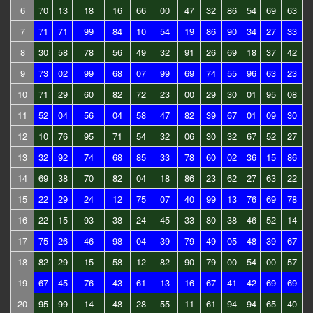
6
70
13
18
16
66
00
47
32
86
54
69
63
7
71
71
99
84
10
54
19
86
90
34
27
33
8
30
58
78
56
49
32
91
26
69
18
37
42
9
73
02
99
68
07
99
69
74
55
96
63
23
10
71
29
60
82
72
23
00
29
30
01
95
08
11
52
04
56
04
58
47
82
39
67
01
09
30
12
10
76
95
71
54
32
06
30
32
67
52
27
13
32
92
74
68
85
33
78
60
02
36
15
86
14
69
38
70
82
04
18
86
23
62
27
63
22
15
22
29
24
12
75
07
40
99
13
76
69
78
16
22
15
93
38
24
45
33
80
38
46
52
14
17
75
26
46
98
04
39
79
49
05
48
39
67
18
82
29
15
58
12
82
90
79
00
54
00
57
19
67
45
76
43
61
13
16
67
41
42
69
69
20
95
99
14
48
28
55
11
61
94
94
65
40