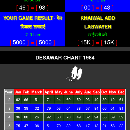
[
46
] = [
98
]
[
00
] = [
43
]
YOUR GAME RESULT
गेम
KHAIWAL ADD
-
रिजल्ट लगवाएं
LAGWAYEN
12:01 am
खाईवाली करें
[
5000
] = [
5000
]
[
15K
] = [
15K
]
DESAWAR CHART 1984
Year
Jan
Feb
March
April
May
June
July
Aug
Sep
Oct
Nov
Dec
2
62
66
51
71
24
60
59
93
49
80
12
61
3
36
38
32
79
03
04
38
57
84
06
01
81
4
36
80
26
92
50
70
49
62
94
55
59
59
5
75
47
96
51
70
32
68
17
13
21
58
22