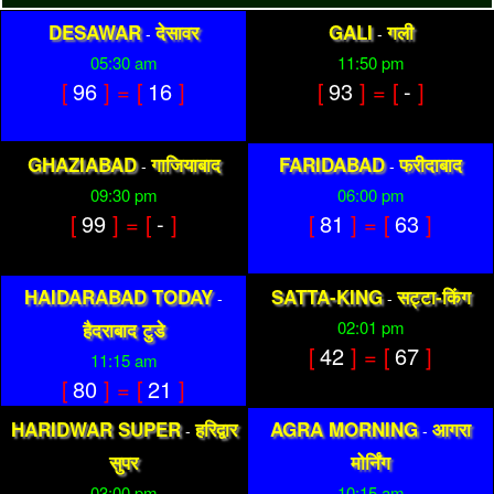
DESAWAR
देसावर
GALI
गली
-
-
05:30 am
11:50 pm
[
96
] = [
16
]
[
93
] = [
-
]
GHAZIABAD
गाजियाबाद
FARIDABAD
फरीदाबाद
-
-
09:30 pm
06:00 pm
[
99
] = [
-
]
[
81
] = [
63
]
HAIDARABAD TODAY
SATTA-KING
सट्टा-किंग
-
-
02:01 pm
हैदराबाद टुडे
[
42
] = [
67
]
11:15 am
[
80
] = [
21
]
HARIDWAR SUPER
हरिद्वार
AGRA MORNING
आगरा
-
-
सुपर
मोर्निंग
03:00 pm
10:15 am