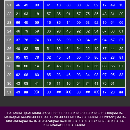
21
46
43
88
41
18
53
80
87
32
17
49
13
22
21
93
18
57
85
01
57
75
85
48
81
29
23
66
45
59
16
86
14
09
63
92
19
64
06
24
46
79
59
36
98
45
92
02
34
67
63
01
25
37
76
74
80
66
20
69
84
69
94
67
27
26
40
02
55
51
85
64
54
22
49
37
44
29
27
95
83
78
02
45
51
00
40
86
08
28
81
28
30
80
14
91
45
63
17
37
56
38
65
37
29
62
98
60
85
23
46
93
34
08
97
05
83
30
43
08
41
16
11
16
54
74
41
75
61
31
43
##
XX
33
##
XX
88
##
XX
17
28
##
SATTAKING1|SATTAKING-FAST RESULT|SATTA-KING|SATTA-KING-RECORD|SATTA-
MATKA|SATTA-KING-DEHLI|SATTA-LIVE-RESULT-TODAY|SATTA-KING-COMPANY|SATTA-
KING-INDIA|SATTA-BAJAR-BAZAR|SATTA-DEHLI-DARBAR|SATTAKING-BLACK|SATTA-
KING-MAHAGURU|SATTA-KING