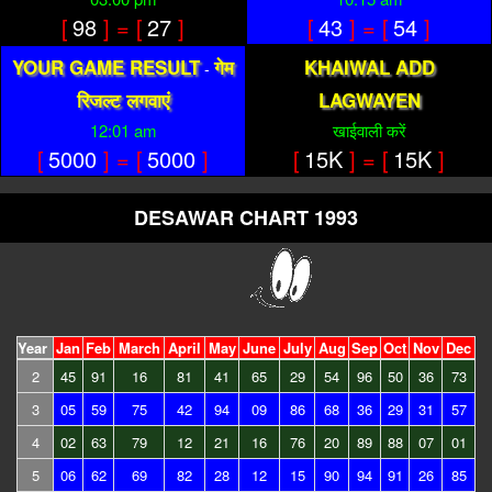
[
98
] = [
27
]
[
43
] = [
54
]
YOUR GAME RESULT
गेम
KHAIWAL ADD
-
रिजल्ट लगवाएं
LAGWAYEN
12:01 am
खाईवाली करें
[
5000
] = [
5000
]
[
15K
] = [
15K
]
DESAWAR CHART 1993
Year
Jan
Feb
March
April
May
June
July
Aug
Sep
Oct
Nov
Dec
2
45
91
16
81
41
65
29
54
96
50
36
73
3
05
59
75
42
94
09
86
68
36
29
31
57
4
02
63
79
12
21
16
76
20
89
88
07
01
5
06
62
69
82
28
12
15
90
94
91
26
85