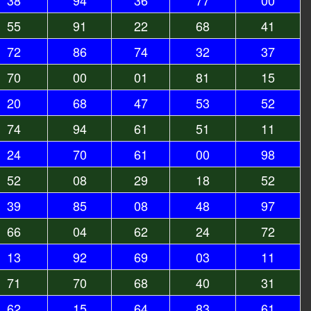
38
94
36
77
00
55
91
22
68
41
72
86
74
32
37
70
00
01
81
15
20
68
47
53
52
74
94
61
51
11
24
70
61
00
98
52
08
29
18
52
39
85
08
48
97
66
04
62
24
72
13
92
69
03
11
71
70
68
40
31
62
15
64
83
61