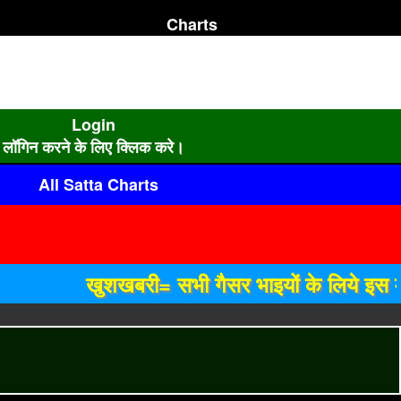
Charts
Login
लॉगिन करने के लिए क्लिक करे।
All Satta Charts
खुशखबरी= सभी गैसर भाइयों के लिये इस महीन