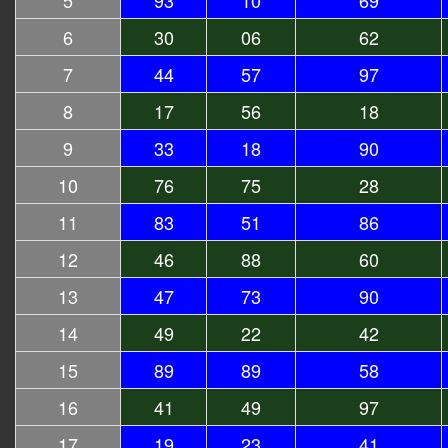
5
93
10
69
6
30
06
62
7
44
57
97
8
17
56
18
9
33
18
90
10
76
75
28
11
83
51
86
12
46
88
60
13
47
73
90
14
49
22
42
15
89
89
58
16
41
49
97
17
19
23
41