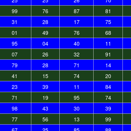
25
25
26
70
99
76
87
81
31
28
17
75
01
49
76
68
95
04
40
11
07
26
32
91
79
28
71
14
41
15
74
20
23
39
11
84
71
19
95
74
98
43
30
39
77
56
13
99
67
25
85
88