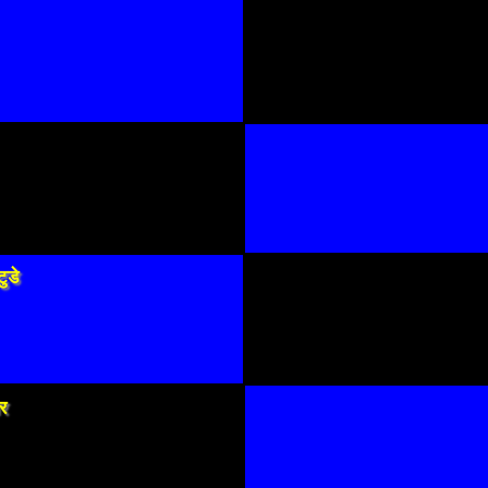
ुडे
पर