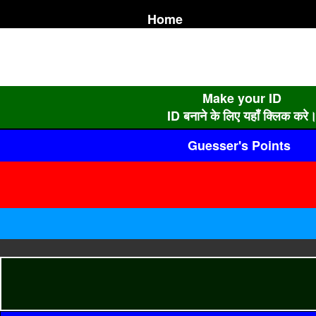
Home
Make your ID
ID बनाने के लिए यहाँ क्लिक करे
Guesser's Points