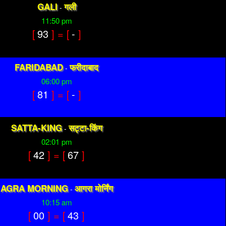
GALI
गली
-
11:50 pm
[
93
] = [
-
]
FARIDABAD
फरीदाबाद
-
06:00 pm
[
81
] = [
-
]
SATTA-KING
सट्टा-किंग
-
02:01 pm
[
42
] = [
67
]
AGRA MORNING
आगरा मोर्निंग
-
10:15 am
[
00
] = [
43
]