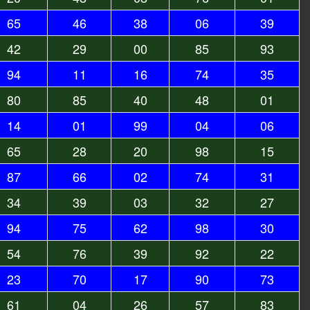
65
46
38
06
39
42
29
00
85
93
94
11
16
74
35
80
85
40
48
01
14
01
99
04
06
65
28
20
98
15
87
66
02
74
31
34
39
03
32
27
94
75
62
98
30
54
76
39
92
22
23
70
17
90
73
61
04
26
57
83