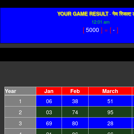
YOUR GAME RESULT
गेम रिजल्ट 
-
12:01 am
[
5000
] = [
-
]
Year
Jan
Feb
March
1
06
38
51
2
03
74
95
3
69
80
28