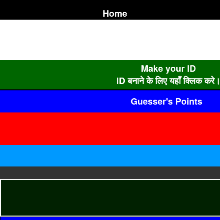
Home
Make your ID
ID बनाने के लिए यहाँ क्लिक करे
Guesser's Points