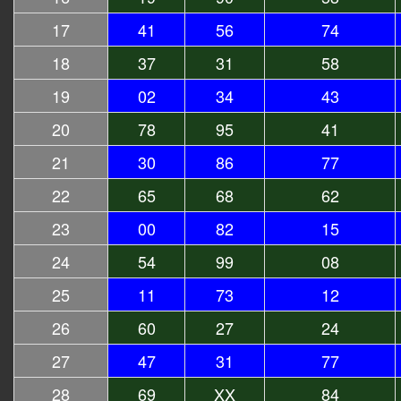
17
41
56
74
18
37
31
58
19
02
34
43
20
78
95
41
21
30
86
77
22
65
68
62
23
00
82
15
24
54
99
08
25
11
73
12
26
60
27
24
27
47
31
77
28
69
XX
84