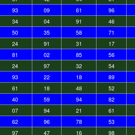
93
09
61
96
34
04
91
46
50
35
58
71
24
91
31
17
81
02
85
56
24
97
32
54
93
22
18
89
61
18
48
52
40
59
94
82
07
94
21
61
62
96
78
53
97
47
16
98