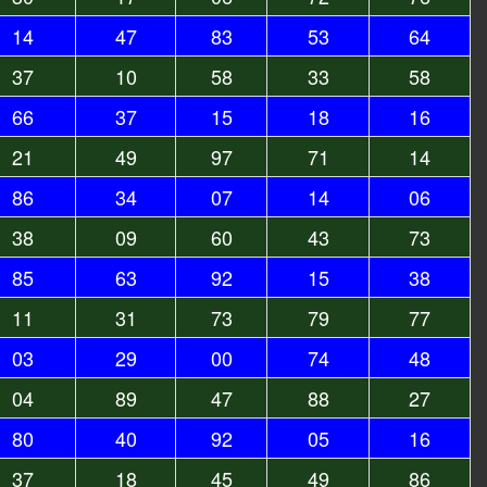
14
47
83
53
64
37
10
58
33
58
66
37
15
18
16
21
49
97
71
14
86
34
07
14
06
38
09
60
43
73
85
63
92
15
38
11
31
73
79
77
03
29
00
74
48
04
89
47
88
27
80
40
92
05
16
37
18
45
49
86