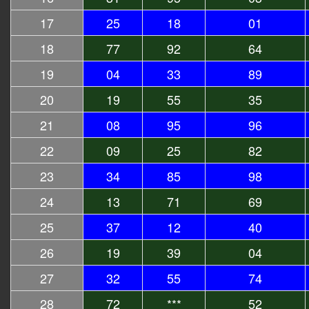
17
25
18
01
18
77
92
64
19
04
33
89
20
19
55
35
21
08
95
96
22
09
25
82
23
34
85
98
24
13
71
69
25
37
12
40
26
19
39
04
27
32
55
74
28
72
***
52