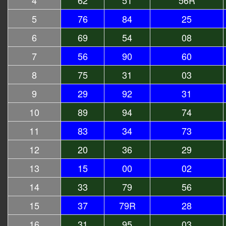
4
62
51
56R
5
76
84
25
6
69
54
08
7
56
90
60
8
75
31
03
9
29
92
31
10
89
94
74
11
83
34
73
12
20
36
29
13
15
00
02
14
33
79
56
15
37
79R
28
16
31
95
03