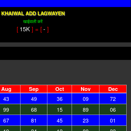
KHAIWAL ADD LAGWAYEN
खाईवाली करें
[
15K
] = [
-
]
Aug
Sep
Oct
Nov
Dec
43
49
36
09
72
99
68
15
89
06
67
81
45
23
01