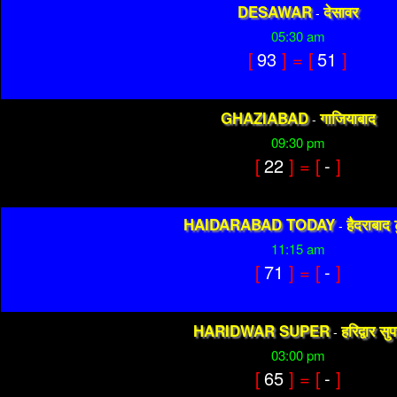
DESAWAR
देसावर
-
05:30 am
[
93
] = [
51
]
GHAZIABAD
गाजियाबाद
-
09:30 pm
[
22
] = [
-
]
HAIDARABAD TODAY
हैदराबाद ट
-
11:15 am
[
71
] = [
-
]
HARIDWAR SUPER
हरिद्वार सु
-
03:00 pm
[
65
] = [
-
]