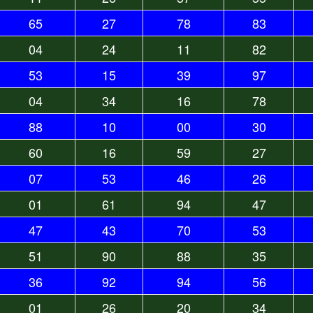
65
27
78
83
04
24
11
82
53
15
39
97
04
34
16
78
88
10
00
30
60
16
59
27
07
53
46
26
01
61
94
47
47
43
70
53
51
90
88
35
36
92
94
56
01
26
20
34