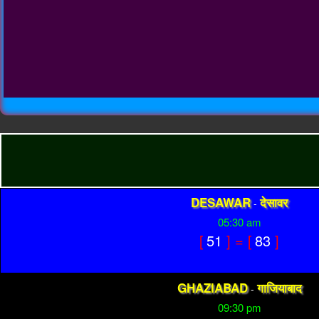
DESAWAR
देसावर
-
05:30 am
[
51
] = [
83
]
GHAZIABAD
गाजियाबाद
-
09:30 pm