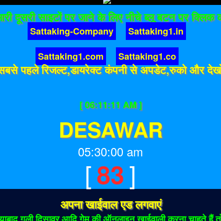
ारी दूसरी साइटों पर जाने के लिए नीचे ब्लू बटन पर क्लिक क
Sattaking-Company
Sattaking1.in
Sattaking1.com
Sattaking1.co
सबसे पहले रिजल्ट,डायरेक्ट कंपनी से अपडेट,रुको और देख
[ 06:11:11 AM ]
DESAWAR
05:30:00 am
[
]
83
अपना खाईवाल एड लगवाएं
ाबाद गली दिसावर आदि गेम की ऑनलाइन खाईवाली करना चाहते हैं तो