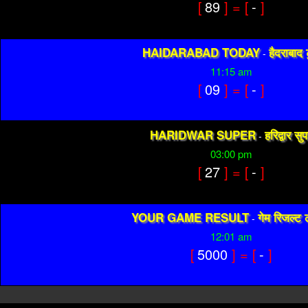
[
89
] = [
-
]
HAIDARABAD TODAY
हैदराबाद ट
-
11:15 am
[
09
] = [
-
]
HARIDWAR SUPER
हरिद्वार सु
-
03:00 pm
[
27
] = [
-
]
YOUR GAME RESULT
गेम रिजल्ट 
-
12:01 am
[
5000
] = [
-
]