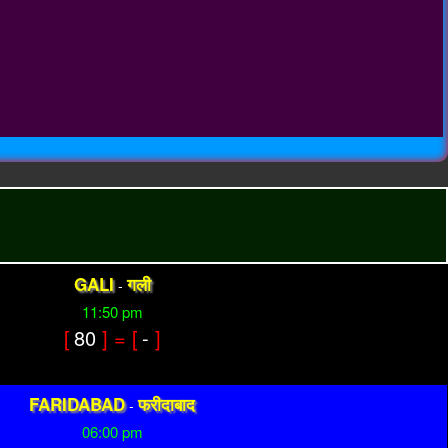
GALI
गली
-
11:50 pm
[
80
] = [
-
]
FARIDABAD
फरीदाबाद
-
06:00 pm