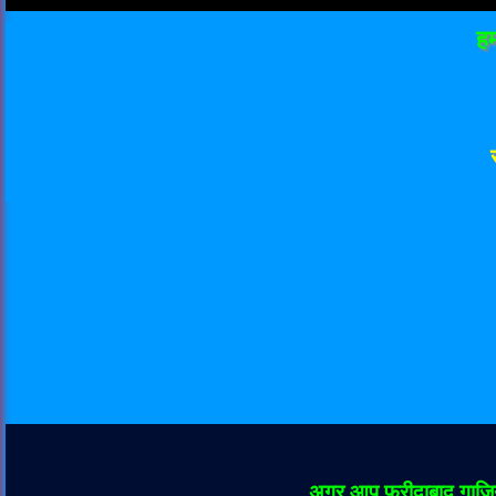
हम
अगर आप फ़रीदाबाद गाज़िय